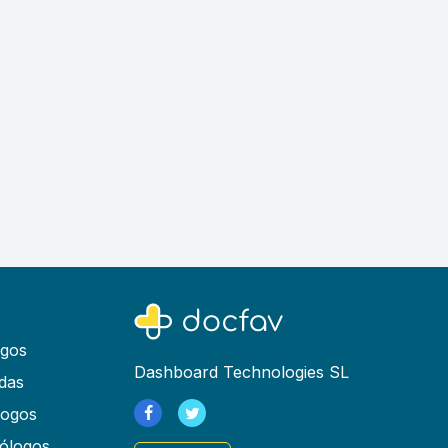
ogos
Dashboard Technologies SL
das
logos
ólogos