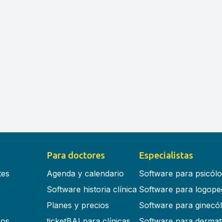
Para doctores
Especialistas
tes
Agenda y calendario
Software para psicól
Software historia clínica
Software para logope
Planes y precios
Software para ginecó
cos
ticketBAI para clínicas
Software para dermat