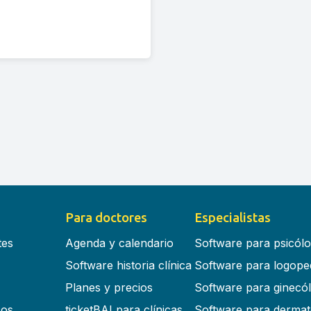
Para doctores
Especialistas
tes
Agenda y calendario
Software para psicól
Software historia clínica
Software para logope
Planes y precios
Software para ginecó
cos
ticketBAI para clínicas
Software para dermat