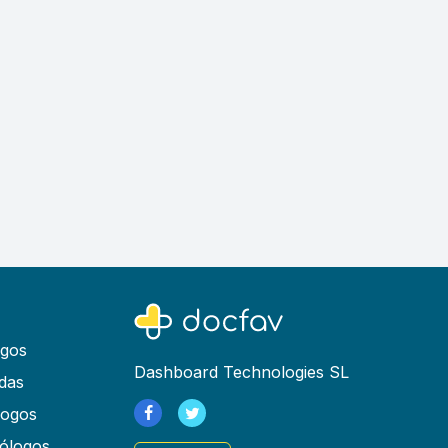
ogos
Dashboard Technologies SL
das
logos
ólogos