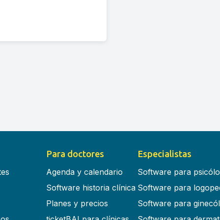
Para doctores
Especialistas
tes
Agenda y calendario
Software para psicól
Software historia clínica
Software para logope
Planes y precios
Software para ginecó
cos
ticketBAI para clínicas
Software para dermat