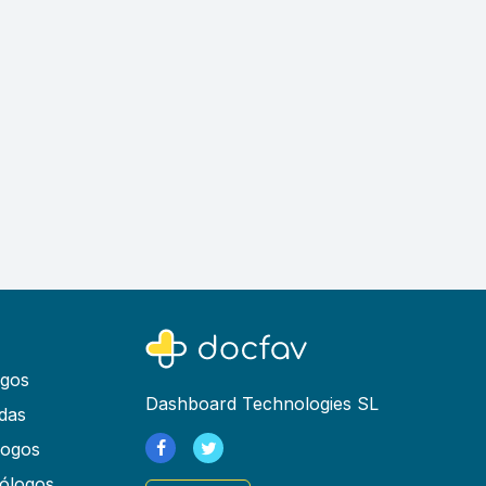
ogos
Dashboard Technologies SL
das
logos
ólogos