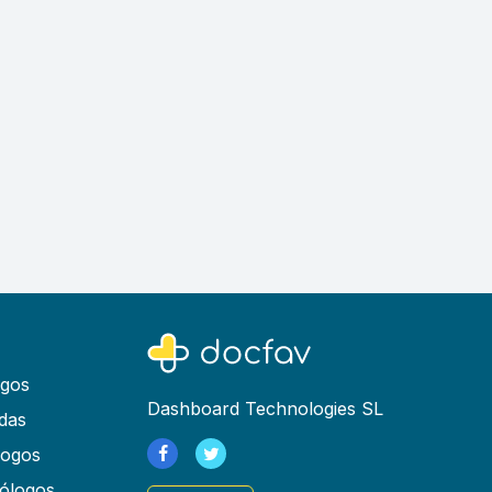
ogos
Dashboard Technologies SL
das
logos
ólogos