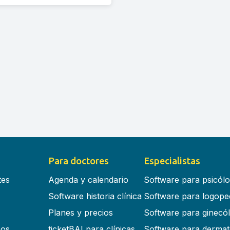
Para doctores
Especialistas
tes
Agenda y calendario
Software para psicól
Software historia clínica
Software para logope
Planes y precios
Software para ginecó
cos
ticketBAI para clínicas
Software para dermat