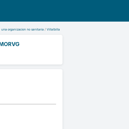
n una organizacion no sanitaria
Villalbilla
PMORVG