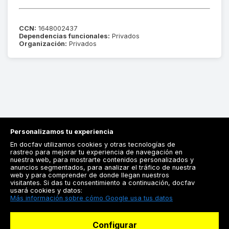
CCN:
1648002437
Dependencias funcionales:
Privados
Organización:
Privados
Personalizamos tu experiencia
En docfav utilizamos cookies y otras tecnologías de
rastreo para mejorar tu experiencia de navegación en
nuestra web, para mostrarte contenidos personalizados y
anuncios segmentados, para analizar el tráfico de nuestra
Registrarse
web y para comprender de donde llegan nuestros
visitantes. Si das tu consentimiento a continuación, docfav
Docfav
usará cookies y datos:
Más información sobre cómo Google usa tus datos
Recursos
Configurar
Para doctores