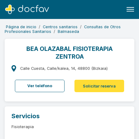
Página de inicio
Centros sanitarios
Consultas de Otros
Profesionales Sanitarios
Balmaseda
BEA OLAZABAL FISIOTERAPIA
ZENTROA
Buscar
Software para clínicas
Calle Cuesta, Calle/kalea, 14, 48800 (Bizkaia)
Soporte
Ver teléfono
Solicitar reserva
¿Eres un doctor?
Servicios
Fisioterapia