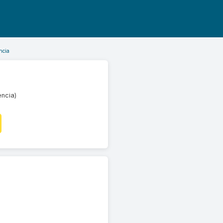
ncia
ència)