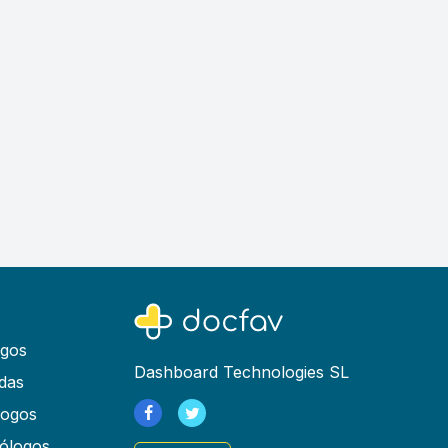
ogos
Dashboard Technologies SL
das
logos
ólogos