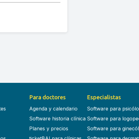
Para doctores
Especialistas
tes
Agenda y calendario
Software para psicól
Software historia clínica
Software para logope
Planes y precios
Software para ginecó
cos
ticketBAI para clínicas
Software para dermat