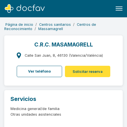
Página de inicio
Centros sanitarios
Centros de
Reconocimiento
Massamagrell
C.R.C. MASAMAGRELL
Buscar
Calle San Juan, 8, 46130 (Valencia/València)
Software para clínicas
Ver teléfono
Solicitar reserva
Soporte
¿Eres un doctor?
Servicios
Medicina general/de familia
Otras unidades asistenciales