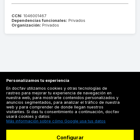
CCN:
1046001467
Dependencias funcionales:
Privados
Organización:
Privados
Personalizamos tu experiencia
En docfav utilizamos cookies y otras tecnologías de
rastreo para mejorar tu experiencia de navegación en
nuestra web, para mostrarte contenidos personalizados y
anuncios segmentados, para analizar el tráfico de nuestra
Registrarse
web y para comprender de donde llegan nuestros
visitantes. Si das tu consentimiento a continuación, docfav
Docfav
usará cookies y datos:
Más información sobre cómo Google usa tus datos
Recursos
Configurar
Para doctores