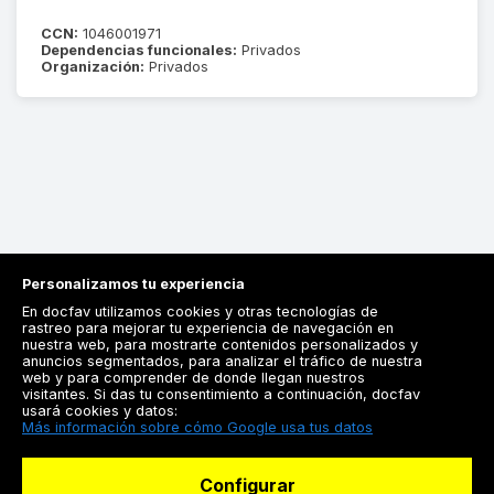
CCN:
1046001971
Dependencias funcionales:
Privados
Organización:
Privados
Personalizamos tu experiencia
En docfav utilizamos cookies y otras tecnologías de
rastreo para mejorar tu experiencia de navegación en
nuestra web, para mostrarte contenidos personalizados y
anuncios segmentados, para analizar el tráfico de nuestra
Registrarse
web y para comprender de donde llegan nuestros
visitantes. Si das tu consentimiento a continuación, docfav
Docfav
usará cookies y datos:
Más información sobre cómo Google usa tus datos
Recursos
Configurar
Para doctores