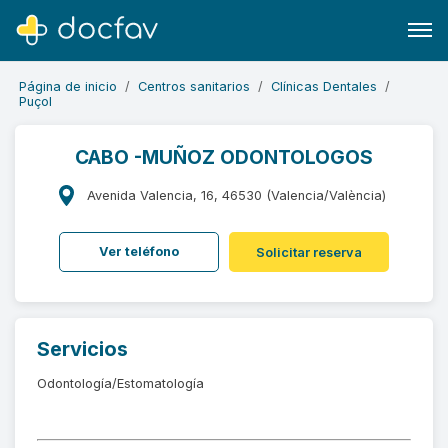
Página de inicio
Centros sanitarios
Clínicas Dentales
Puçol
CABO -MUÑOZ ODONTOLOGOS
Buscar
Avenida Valencia, 16, 46530 (Valencia/València)
Software para clínicas
Ver teléfono
Solicitar reserva
Soporte
¿Eres un doctor?
Servicios
Odontología/Estomatología