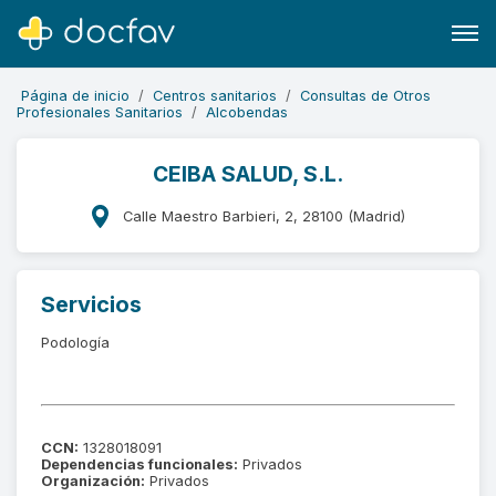
Página de inicio
Centros sanitarios
Consultas de Otros
Profesionales Sanitarios
Alcobendas
CEIBA SALUD, S.L.
Buscar
Calle Maestro Barbieri, 2, 28100 (Madrid)
Software para clínicas
Soporte
Servicios
¿Eres un doctor?
Podología
CCN:
1328018091
Dependencias funcionales:
Privados
Organización:
Privados