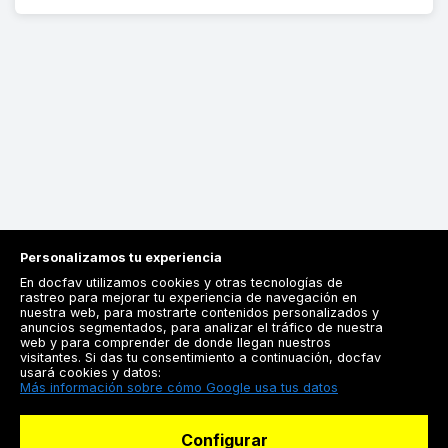
Personalizamos tu experiencia
En docfav utilizamos cookies y otras tecnologías de
rastreo para mejorar tu experiencia de navegación en
nuestra web, para mostrarte contenidos personalizados y
anuncios segmentados, para analizar el tráfico de nuestra
Registrarse
web y para comprender de donde llegan nuestros
visitantes. Si das tu consentimiento a continuación, docfav
Docfav
usará cookies y datos:
Más información sobre cómo Google usa tus datos
Recursos
Configurar
Para doctores