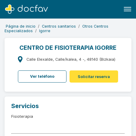
Página de inicio
Centros sanitarios
Otros Centros
Especializados
Igorre
CENTRO DE FISIOTERAPIA IGORRE
Buscar
Calle Elexalde, Calle/kalea, 4 -, 48140 (Bizkaia)
Software para clínicas
Ver teléfono
Solicitar reserva
Soporte
¿Eres un doctor?
Servicios
Fisioterapia