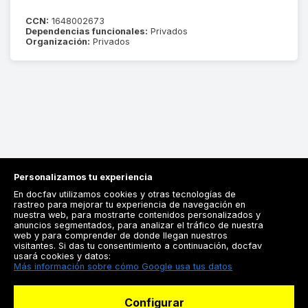
CCN:
1648002673
Dependencias funcionales:
Privados
Organización:
Privados
Personalizamos tu experiencia
En docfav utilizamos cookies y otras tecnologías de
rastreo para mejorar tu experiencia de navegación en
nuestra web, para mostrarte contenidos personalizados y
anuncios segmentados, para analizar el tráfico de nuestra
Registrarse
web y para comprender de donde llegan nuestros
visitantes. Si das tu consentimiento a continuación, docfav
Docfav
usará cookies y datos:
Más información sobre cómo Google usa tus datos
Recursos
Configurar
Para doctores