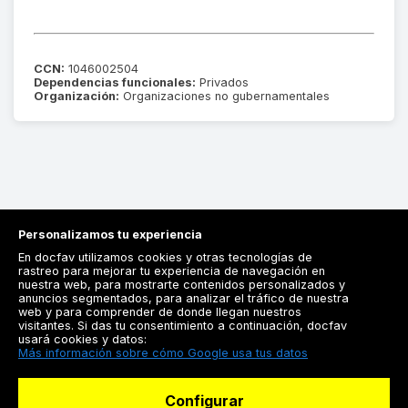
CCN:
1046002504
Dependencias funcionales:
Privados
Organización:
Organizaciones no gubernamentales
Personalizamos tu experiencia
En docfav utilizamos cookies y otras tecnologías de
rastreo para mejorar tu experiencia de navegación en
nuestra web, para mostrarte contenidos personalizados y
anuncios segmentados, para analizar el tráfico de nuestra
Registrarse
web y para comprender de donde llegan nuestros
visitantes. Si das tu consentimiento a continuación, docfav
Docfav
usará cookies y datos:
Más información sobre cómo Google usa tus datos
Recursos
Configurar
Para doctores