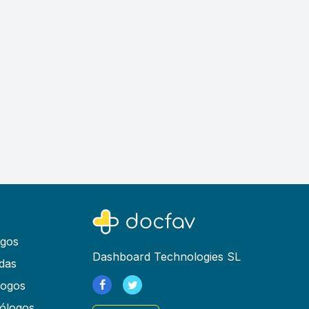
ogos
Dashboard Technologies SL
das
logos
ólogos