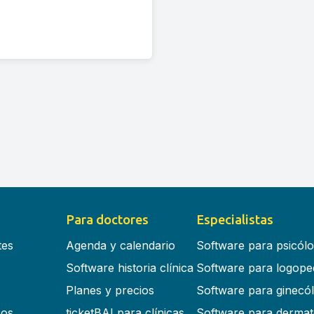
Para doctores
Especialistas
tes
Agenda y calendario
Software para psicól
Software historia clínica
Software para logope
Planes y precios
Software para ginecó
cos
ticketBAI para clínicas
Software para dermat