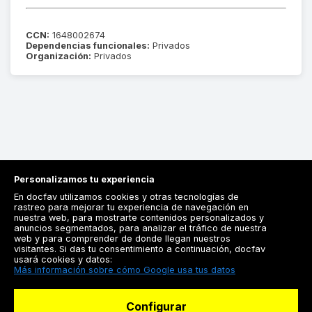
CCN:
1648002674
Dependencias funcionales:
Privados
Organización:
Privados
Personalizamos tu experiencia
En docfav utilizamos cookies y otras tecnologías de
rastreo para mejorar tu experiencia de navegación en
nuestra web, para mostrarte contenidos personalizados y
anuncios segmentados, para analizar el tráfico de nuestra
Registrarse
web y para comprender de donde llegan nuestros
visitantes. Si das tu consentimiento a continuación, docfav
Docfav
usará cookies y datos:
Más información sobre cómo Google usa tus datos
Recursos
Configurar
Para doctores