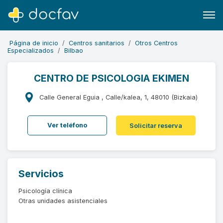
Página de inicio
Centros sanitarios
Otros Centros
Especializados
Bilbao
CENTRO DE PSICOLOGIA EKIMEN
Buscar
Calle General Eguia , Calle/kalea, 1, 48010 (Bizkaia)
Software para clínicas
Ver teléfono
Solicitar reserva
Soporte
¿Eres un doctor?
Servicios
Psicología clínica
Otras unidades asistenciales