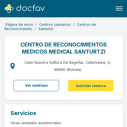
Página de inicio
Centros sanitarios
Centros de
Reconocimiento
Santurtzi
CENTRO DE RECONOCIMIENTOS
MEDICOS MEDICAL SANTURTZI
Buscar
Software para clínicas
Calle Nuestra SeÑora De BegoÑa, Calle/kalea, 4,
48980 (Bizkaia)
Soporte
¿Eres un doctor?
Ver teléfono
Solicitar reserva
Servicios
Otras unidades asistenciales