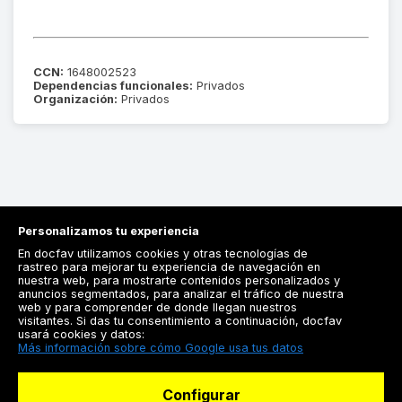
CCN:
1648002523
Dependencias funcionales:
Privados
Organización:
Privados
Personalizamos tu experiencia
En docfav utilizamos cookies y otras tecnologías de
rastreo para mejorar tu experiencia de navegación en
nuestra web, para mostrarte contenidos personalizados y
anuncios segmentados, para analizar el tráfico de nuestra
Registrarse
web y para comprender de donde llegan nuestros
visitantes. Si das tu consentimiento a continuación, docfav
Docfav
usará cookies y datos:
Más información sobre cómo Google usa tus datos
Recursos
Configurar
Para doctores