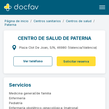
Página de inicio
Centros sanitarios
Centros de salud
Paterna
CENTRO DE SALUD DE PATERNA
Buscar
Plaza Clot De Joan, S/N, 46980 (Valencia/València)
Software para clínicas
Ver teléfono
Solicitar reserva
Soporte
¿Eres un doctor?
Servicios
Medicina general/de familia
Enfermería
Pediatría
Enfermería obstétrico-ginecológica (matrona)