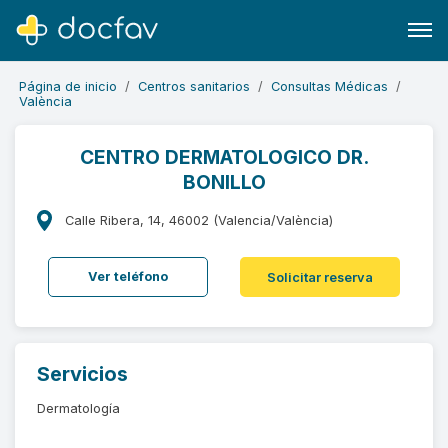
Página de inicio
Centros sanitarios
Consultas Médicas
València
CENTRO DERMATOLOGICO DR.
BONILLO
Buscar
Software para clínicas
Calle Ribera, 14, 46002 (Valencia/València)
Soporte
Ver teléfono
Solicitar reserva
¿Eres un doctor?
Servicios
Dermatología