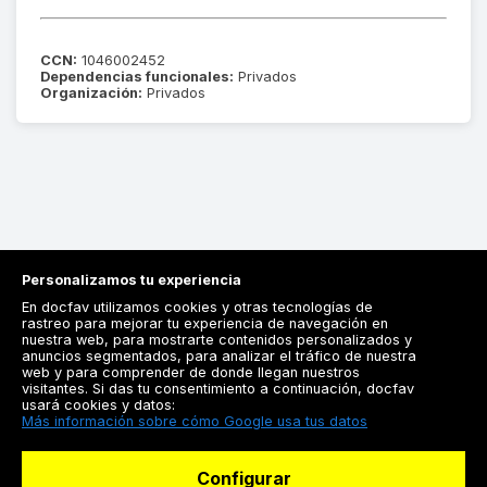
CCN:
1046002452
Dependencias funcionales:
Privados
Organización:
Privados
Personalizamos tu experiencia
En docfav utilizamos cookies y otras tecnologías de
rastreo para mejorar tu experiencia de navegación en
nuestra web, para mostrarte contenidos personalizados y
anuncios segmentados, para analizar el tráfico de nuestra
Registrarse
web y para comprender de donde llegan nuestros
visitantes. Si das tu consentimiento a continuación, docfav
Docfav
usará cookies y datos:
Más información sobre cómo Google usa tus datos
Recursos
Configurar
Para doctores