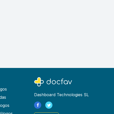
ogos
Dashboard Technologies SL
das
logos
ólogos