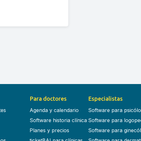
Para doctores
Especialistas
tes
Agenda y calendario
Software para psicól
Software historia clínica
Software para logope
Planes y precios
Software para ginecó
cos
ticketBAI para clínicas
Software para dermat