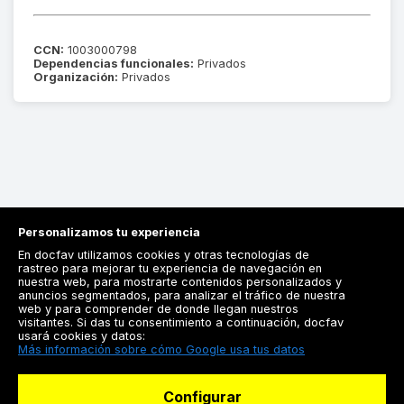
CCN:
1003000798
Dependencias funcionales:
Privados
Organización:
Privados
Personalizamos tu experiencia
En docfav utilizamos cookies y otras tecnologías de
rastreo para mejorar tu experiencia de navegación en
nuestra web, para mostrarte contenidos personalizados y
anuncios segmentados, para analizar el tráfico de nuestra
Registrarse
web y para comprender de donde llegan nuestros
visitantes. Si das tu consentimiento a continuación, docfav
Docfav
usará cookies y datos:
Más información sobre cómo Google usa tus datos
Recursos
Configurar
Para doctores