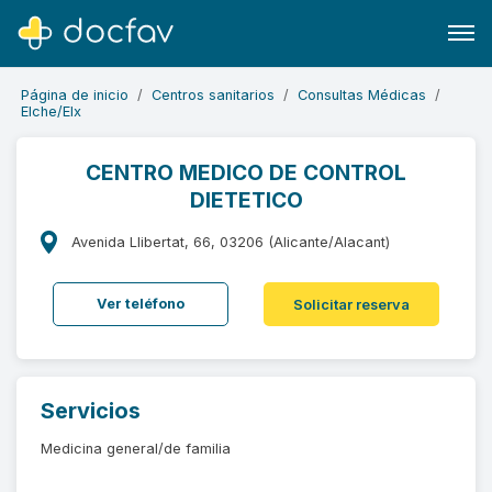
Página de inicio
Centros sanitarios
Consultas Médicas
Elche/Elx
CENTRO MEDICO DE CONTROL
DIETETICO
Buscar
Software para clínicas
Avenida Llibertat, 66, 03206 (Alicante/Alacant)
Soporte
Ver teléfono
Solicitar reserva
¿Eres un doctor?
Servicios
Medicina general/de familia