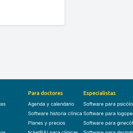
Para doctores
Especialistas
tes
Agenda y calendario
Software para psicól
Software historia clínica
Software para logope
Planes y precios
Software para ginecó
cos
ticketBAI para clínicas
Software para dermat