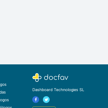
ogos
Dashboard Technologies SL
das
logos
ólogos