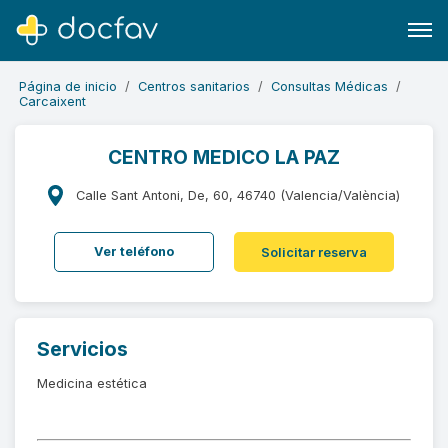
Página de inicio
Centros sanitarios
Consultas Médicas
Carcaixent
CENTRO MEDICO LA PAZ
Buscar
Calle Sant Antoni, De, 60, 46740 (Valencia/València)
Software para clínicas
Ver teléfono
Solicitar reserva
Soporte
¿Eres un doctor?
Servicios
Medicina estética