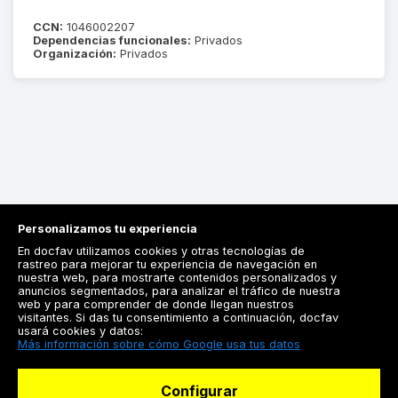
CCN:
1046002207
Dependencias funcionales:
Privados
Organización:
Privados
Personalizamos tu experiencia
En docfav utilizamos cookies y otras tecnologías de
rastreo para mejorar tu experiencia de navegación en
nuestra web, para mostrarte contenidos personalizados y
anuncios segmentados, para analizar el tráfico de nuestra
Registrarse
web y para comprender de donde llegan nuestros
visitantes. Si das tu consentimiento a continuación, docfav
Docfav
usará cookies y datos:
Más información sobre cómo Google usa tus datos
Recursos
Configurar
Para doctores