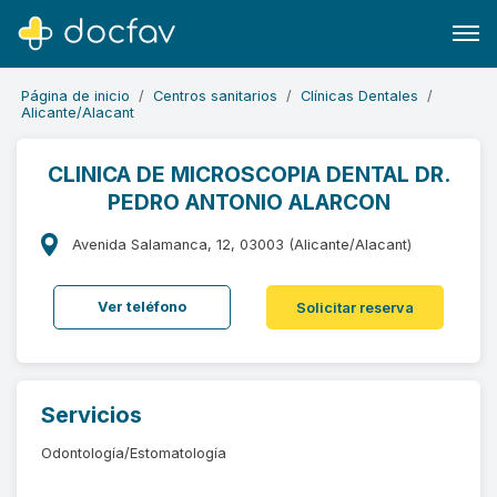
Página de inicio
Centros sanitarios
Clínicas Dentales
Alicante/Alacant
CLINICA DE MICROSCOPIA DENTAL DR.
PEDRO ANTONIO ALARCON
Buscar
Software para clínicas
Avenida Salamanca, 12, 03003 (Alicante/Alacant)
Soporte
Ver teléfono
Solicitar reserva
¿Eres un doctor?
Servicios
Odontología/Estomatología