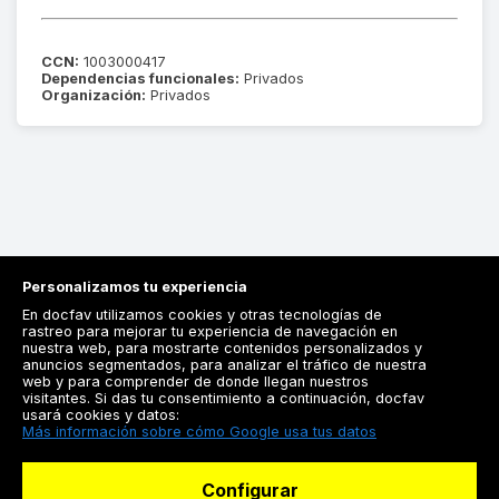
CCN:
1003000417
Dependencias funcionales:
Privados
Organización:
Privados
Personalizamos tu experiencia
En docfav utilizamos cookies y otras tecnologías de
rastreo para mejorar tu experiencia de navegación en
nuestra web, para mostrarte contenidos personalizados y
anuncios segmentados, para analizar el tráfico de nuestra
Registrarse
web y para comprender de donde llegan nuestros
visitantes. Si das tu consentimiento a continuación, docfav
Docfav
usará cookies y datos:
Más información sobre cómo Google usa tus datos
Recursos
Configurar
Para doctores