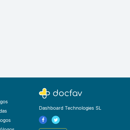
ogos
Dashboard Technologies SL
das
logos
ólogos