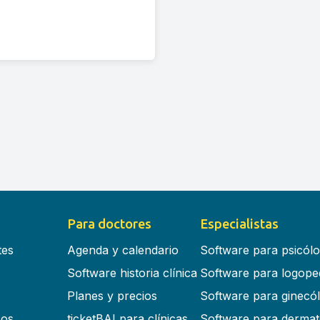
Para doctores
Especialistas
tes
Agenda y calendario
Software para psicól
Software historia clínica
Software para logope
Planes y precios
Software para ginecó
cos
ticketBAI para clínicas
Software para dermat