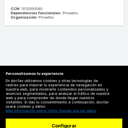
CCN:
1012000540
Dependencias funcionales:
Privados
Organización:
Privados
Personalizamos tu experiencia
En docfav utilizamos cookies y otras tecnologías de
rastreo para mejorar tu experiencia de navegación en
nuestra web, para mostrarte contenidos personalizados y
anuncios segmentados, para analizar el tráfico de nuestra
Registrarse
web y para comprender de donde llegan nuestros
visitantes. Si das tu consentimiento a continuación, docfav
Docfav
usará cookies y datos:
Más información sobre cómo Google usa tus datos
Recursos
Configurar
Para doctores