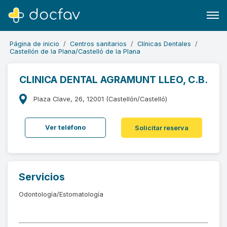
Página de inicio
Centros sanitarios
Clínicas Dentales
Castellón de la Plana/Castelló de la Plana
CLINICA DENTAL AGRAMUNT LLEO, C.B.
Buscar
Plaza Clave, 26, 12001 (Castellón/Castelló)
Software para clínicas
Ver teléfono
Solicitar reserva
Soporte
¿Eres un doctor?
Servicios
Odontología/Estomatología