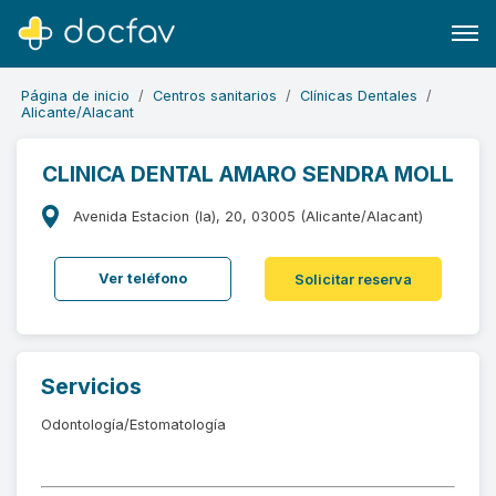
Página de inicio
Centros sanitarios
Clínicas Dentales
Alicante/Alacant
CLINICA DENTAL AMARO SENDRA MOLL
Buscar
Avenida Estacion (la), 20, 03005 (Alicante/Alacant)
Software para clínicas
Ver teléfono
Solicitar reserva
Soporte
¿Eres un doctor?
Servicios
Odontología/Estomatología