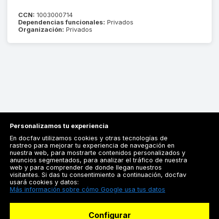
CCN:
1003000714
Dependencias funcionales:
Privados
Organización:
Privados
Personalizamos tu experiencia
En docfav utilizamos cookies y otras tecnologías de
rastreo para mejorar tu experiencia de navegación en
nuestra web, para mostrarte contenidos personalizados y
anuncios segmentados, para analizar el tráfico de nuestra
Registrarse
web y para comprender de donde llegan nuestros
visitantes. Si das tu consentimiento a continuación, docfav
Docfav
usará cookies y datos:
Más información sobre cómo Google usa tus datos
Recursos
Configurar
Para doctores