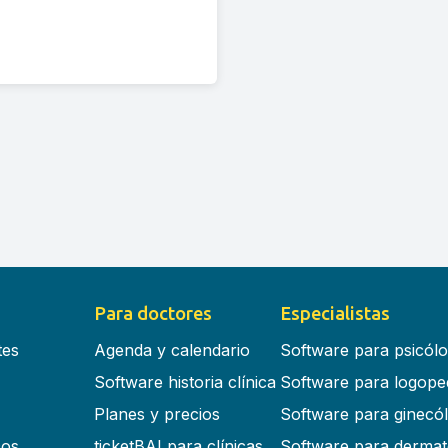
Para doctores
Especialistas
tes
Agenda y calendario
Software para psicól
Software historia clínica
Software para logope
Planes y precios
Software para ginecó
cos
ticketBAI para clínicas
Software para dermat