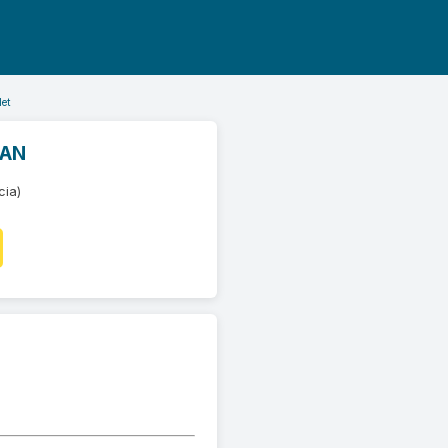
let
TAN
cia)