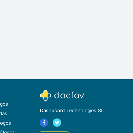
ogos
Dashboard Technologies SL
das
logos
ólogos