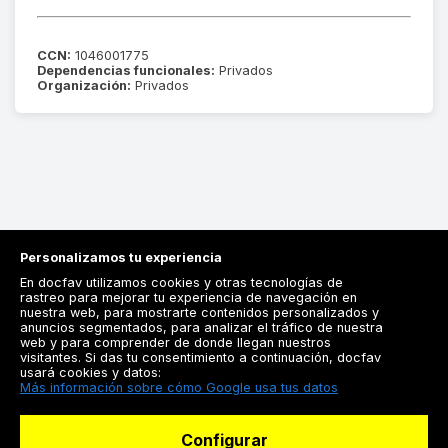
CCN:
1046001775
Dependencias funcionales:
Privados
Organización:
Privados
Personalizamos tu experiencia
En docfav utilizamos cookies y otras tecnologías de
rastreo para mejorar tu experiencia de navegación en
nuestra web, para mostrarte contenidos personalizados y
anuncios segmentados, para analizar el tráfico de nuestra
Registrarse
web y para comprender de donde llegan nuestros
visitantes. Si das tu consentimiento a continuación, docfav
Docfav
usará cookies y datos:
Más información sobre cómo Google usa tus datos
Recursos
Configurar
Para doctores