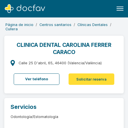
Página de inicio
Centros sanitarios
Clínicas Dentales
Cullera
CLINICA DENTAL CAROLINA FERRER
CARACO
Buscar
Software para clínicas
Calle 25 D'abril, 65, 46400 (Valencia/València)
Soporte
Ver teléfono
Solicitar reserva
¿Eres un doctor?
Servicios
Odontología/Estomatología