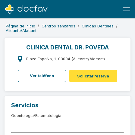
Página de inicio
Centros sanitarios
Clínicas Dentales
Alicante/Alacant
CLINICA DENTAL DR. POVEDA
Buscar
Plaza EspaÑa, 1, 03004 (Alicante/Alacant)
Software para clínicas
Ver teléfono
Solicitar reserva
Soporte
¿Eres un doctor?
Servicios
Odontología/Estomatología