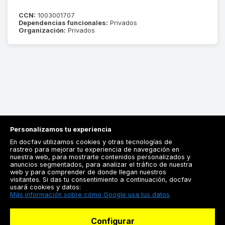
CCN:
1003001707
Dependencias funcionales:
Privados
Organización:
Privados
Personalizamos tu experiencia
En docfav utilizamos cookies y otras tecnologías de
rastreo para mejorar tu experiencia de navegación en
nuestra web, para mostrarte contenidos personalizados y
anuncios segmentados, para analizar el tráfico de nuestra
Registrarse
web y para comprender de donde llegan nuestros
visitantes. Si das tu consentimiento a continuación, docfav
Docfav
usará cookies y datos:
Más información sobre cómo Google usa tus datos
Recursos
Configurar
Para doctores