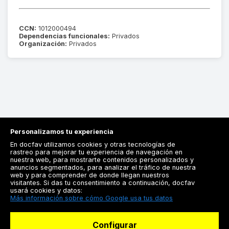
CCN:
1012000494
Dependencias funcionales:
Privados
Organización:
Privados
Personalizamos tu experiencia
En docfav utilizamos cookies y otras tecnologías de
rastreo para mejorar tu experiencia de navegación en
nuestra web, para mostrarte contenidos personalizados y
anuncios segmentados, para analizar el tráfico de nuestra
Registrarse
web y para comprender de donde llegan nuestros
visitantes. Si das tu consentimiento a continuación, docfav
Docfav
usará cookies y datos:
Más información sobre cómo Google usa tus datos
Recursos
Configurar
Para doctores