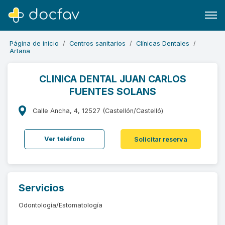
Página de inicio
Centros sanitarios
Clínicas Dentales
Artana
CLINICA DENTAL JUAN CARLOS
FUENTES SOLANS
Buscar
Software para clínicas
Calle Ancha, 4, 12527 (Castellón/Castelló)
Soporte
Ver teléfono
Solicitar reserva
¿Eres un doctor?
Servicios
Odontología/Estomatología