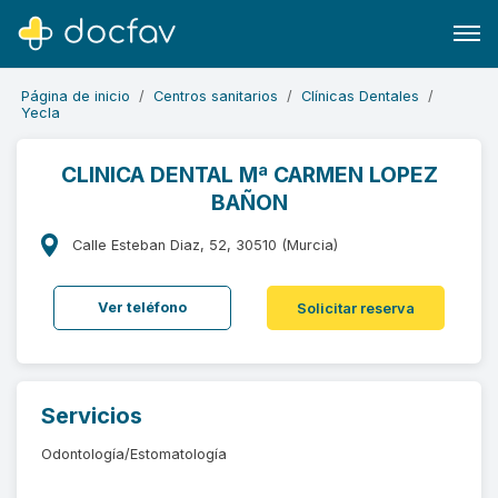
Página de inicio
Centros sanitarios
Clínicas Dentales
Yecla
CLINICA DENTAL Mª CARMEN LOPEZ
BAÑON
Buscar
Software para clínicas
Calle Esteban Diaz, 52, 30510 (Murcia)
Soporte
Ver teléfono
Solicitar reserva
¿Eres un doctor?
Servicios
Odontología/Estomatología