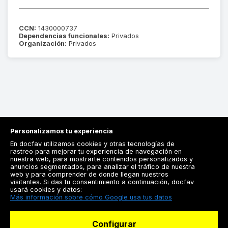
CCN:
1430000737
Dependencias funcionales:
Privados
Organización:
Privados
Personalizamos tu experiencia
En docfav utilizamos cookies y otras tecnologías de
rastreo para mejorar tu experiencia de navegación en
nuestra web, para mostrarte contenidos personalizados y
anuncios segmentados, para analizar el tráfico de nuestra
Registrarse
web y para comprender de donde llegan nuestros
visitantes. Si das tu consentimiento a continuación, docfav
Docfav
usará cookies y datos:
Más información sobre cómo Google usa tus datos
Recursos
Configurar
Para doctores