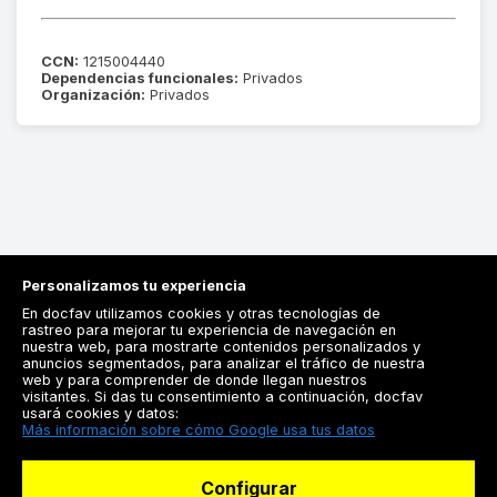
CCN:
1215004440
Dependencias funcionales:
Privados
Organización:
Privados
Personalizamos tu experiencia
En docfav utilizamos cookies y otras tecnologías de
rastreo para mejorar tu experiencia de navegación en
nuestra web, para mostrarte contenidos personalizados y
anuncios segmentados, para analizar el tráfico de nuestra
Registrarse
web y para comprender de donde llegan nuestros
visitantes. Si das tu consentimiento a continuación, docfav
Docfav
usará cookies y datos:
Más información sobre cómo Google usa tus datos
Recursos
Configurar
Para doctores