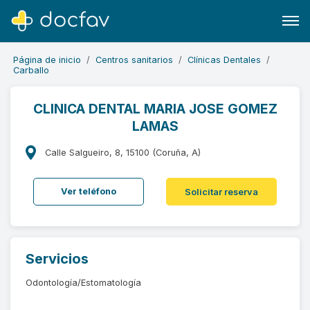
Página de inicio
Centros sanitarios
Clínicas Dentales
Carballo
CLINICA DENTAL MARIA JOSE GOMEZ
LAMAS
Buscar
Software para clínicas
Calle Salgueiro, 8, 15100 (Coruña, A)
Soporte
Ver teléfono
Solicitar reserva
¿Eres un doctor?
Servicios
Odontología/Estomatología