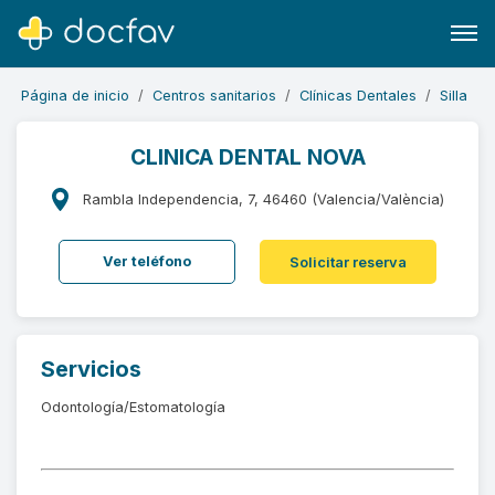
Página de inicio
Centros sanitarios
Clínicas Dentales
Silla
CLINICA DENTAL NOVA
Rambla Independencia, 7, 46460 (Valencia/València)
Buscar
Software para clínicas
Ver teléfono
Solicitar reserva
Soporte
¿Eres un doctor?
Servicios
Odontología/Estomatología