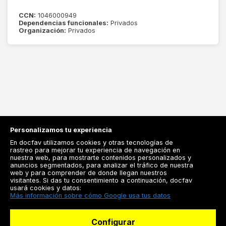
CCN:
1046000949
Dependencias funcionales:
Privados
Organización:
Privados
Personalizamos tu experiencia
En docfav utilizamos cookies y otras tecnologías de
rastreo para mejorar tu experiencia de navegación en
nuestra web, para mostrarte contenidos personalizados y
anuncios segmentados, para analizar el tráfico de nuestra
Registrarse
web y para comprender de donde llegan nuestros
visitantes. Si das tu consentimiento a continuación, docfav
Docfav
usará cookies y datos:
Más información sobre cómo Google usa tus datos
Recursos
Configurar
Para doctores