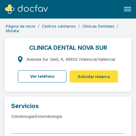
Página de inicio
Centros sanitarios
Clínicas Dentales
Mislata
CLINICA DENTAL NOVA SUR
Buscar
Avenida Sur (del), 6, 46920 (Valencia/València)
Software para clínicas
Ver teléfono
Solicitar reserva
Soporte
¿Eres un doctor?
Servicios
Odontología/Estomatología