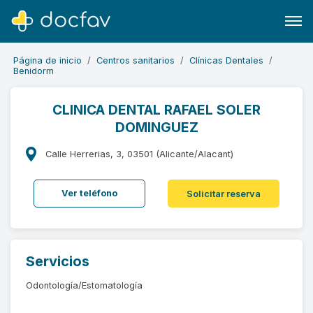
Página de inicio
Centros sanitarios
Clínicas Dentales
Benidorm
CLINICA DENTAL RAFAEL SOLER
DOMINGUEZ
Buscar
Software para clínicas
Calle Herrerias, 3, 03501 (Alicante/Alacant)
Soporte
Ver teléfono
Solicitar reserva
¿Eres un doctor?
Servicios
Odontología/Estomatología