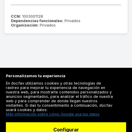
CCN:
1003001128
Dependencias funcionales:
Privados
Organización:
Privados
Personalizamos tu experiencia
En docfav utilizamos cookies y otras tecnologías de
rastreo para mejorar tu experiencia de navegación en
nuestra web, para mostrarte contenidos personalizados y
anuncios segmentados, para analizar el tráfico de nuestra
Registrarse
web y para comprender de donde llegan nuestros
visitantes. Si das tu consentimiento a continuación, docfav
Docfav
usará cookies y datos:
Más información sobre cómo Google usa tus datos
Recursos
Configurar
Para doctores