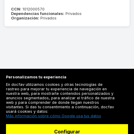
CCN:
1012000570
Dependencias funcionales:
Privados
Organización:
Privados
Personalizamos tu experiencia
En docfav utilizamos cookies y otras tecnologías de
rastreo para mejorar tu experiencia de navegación en
nuestra web, para mostrarte contenidos personalizados y
anuncios segmentados, para analizar el tráfico de nuestra
Registrarse
web y para comprender de donde llegan nuestros
visitantes. Si das tu consentimiento a continuación, docfav
Docfav
usará cookies y datos:
Más información sobre cómo Google usa tus datos
Recursos
Configurar
Para doctores