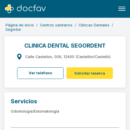
Página de inicio
Centros sanitarios
Clínicas Dentales
Segorbe
CLINICA DENTAL SEGORDENT
Buscar
Calle Castellon, 009, 12400 (Castellón/Castelló)
Software para clínicas
Ver teléfono
Solicitar reserva
Soporte
¿Eres un doctor?
Servicios
Odontología/Estomatología