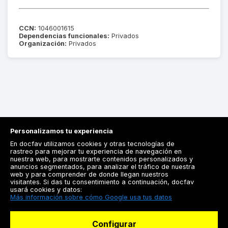
CCN:
1046001615
Dependencias funcionales:
Privados
Organización:
Privados
Personalizamos tu experiencia
En docfav utilizamos cookies y otras tecnologías de
rastreo para mejorar tu experiencia de navegación en
nuestra web, para mostrarte contenidos personalizados y
anuncios segmentados, para analizar el tráfico de nuestra
Registrarse
web y para comprender de donde llegan nuestros
visitantes. Si das tu consentimiento a continuación, docfav
Docfav
usará cookies y datos:
Más información sobre cómo Google usa tus datos
Recursos
Configurar
Para doctores