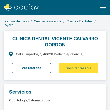
Página de inicio
Centros sanitarios
Clínicas Dentales
Ayora
CLINICA DENTAL VICENTE CALVARRO
GORDON
Buscar
Software para clínicas
Calle Empedra, 1, 46620 (Valencia/València)
Soporte
Ver teléfono
Solicitar reserva
¿Eres un doctor?
Servicios
Odontología/Estomatología