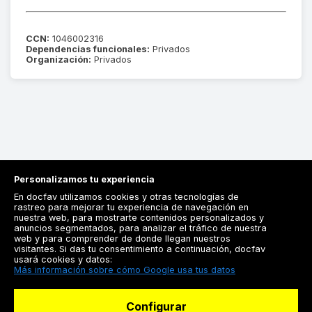
CCN:
1046002316
Dependencias funcionales:
Privados
Organización:
Privados
Personalizamos tu experiencia
En docfav utilizamos cookies y otras tecnologías de
rastreo para mejorar tu experiencia de navegación en
nuestra web, para mostrarte contenidos personalizados y
anuncios segmentados, para analizar el tráfico de nuestra
Registrarse
web y para comprender de donde llegan nuestros
visitantes. Si das tu consentimiento a continuación, docfav
Docfav
usará cookies y datos:
Más información sobre cómo Google usa tus datos
Recursos
Configurar
Para doctores