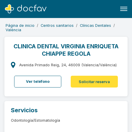
Página de inicio
Centros sanitarios
Clínicas Dentales
València
CLINICA DENTAL VIRGINIA ENRIQUETA
CHIAPPE REGOLA
Buscar
Software para clínicas
Avenida Primado Reig, 24, 46009 (Valencia/València)
Soporte
Ver teléfono
Solicitar reserva
¿Eres un doctor?
Servicios
Odontología/Estomatología