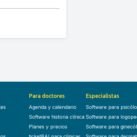
Para doctores
Especialistas
tes
Agenda y calendario
Software para psicól
Software historia clínica
Software para logope
Planes y precios
Software para ginecó
cos
ticketBAI para clínicas
Software para dermat