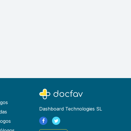
ogos
Dashboard Technologies SL
das
logos
ólogos