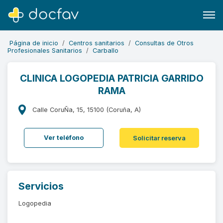
Página de inicio
Centros sanitarios
Consultas de Otros
Profesionales Sanitarios
Carballo
CLINICA LOGOPEDIA PATRICIA GARRIDO
RAMA
Buscar
Software para clínicas
Calle CoruÑa, 15, 15100 (Coruña, A)
Soporte
Ver teléfono
Solicitar reserva
¿Eres un doctor?
Servicios
Logopedia