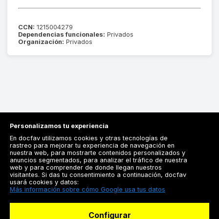
CCN:
1215004279
Dependencias funcionales:
Privados
Organización:
Privados
Personalizamos tu experiencia
En docfav utilizamos cookies y otras tecnologías de
rastreo para mejorar tu experiencia de navegación en
nuestra web, para mostrarte contenidos personalizados y
anuncios segmentados, para analizar el tráfico de nuestra
Registrarse
web y para comprender de donde llegan nuestros
visitantes. Si das tu consentimiento a continuación, docfav
Docfav
usará cookies y datos:
Más información sobre cómo Google usa tus datos
Recursos
Configurar
Para doctores