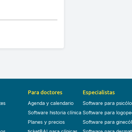
Para doctores
Especialistas
tes
Agenda y calendario
Software para psicól
Software historia clínica
Software para logope
Planes y precios
Software para ginecó
cos
ticketBAI para clínicas
Software para dermat