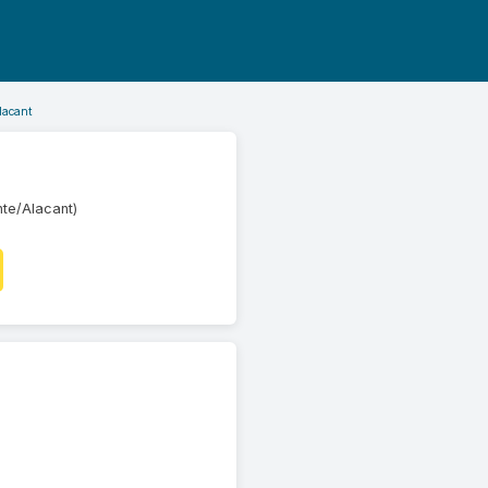
lacant
nte/Alacant)