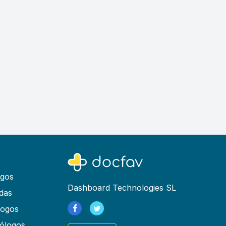
ogos
Dashboard Technologies SL
das
logos
ólogos