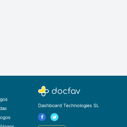
ogos
Dashboard Technologies SL
das
logos
ólogos