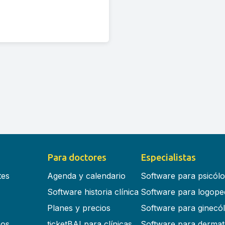
Para doctores
Especialistas
tes
Agenda y calendario
Software para psicól
Software historia clínica
Software para logope
Planes y precios
Software para ginecó
cos
ticketBAI para clínicas
Software para dermat