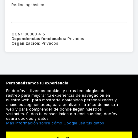
Radiodiagnóstico
CCN:
1003001415
Dependencias funcionales:
Privados
Organización:
Privados
Personalizamos tu experiencia
En docfav utilizamos cookies y otras tecnologías de
rastreo para mejorar tu experiencia de navegación en
nuestra web, para mostrarte contenidos personalizados y
anuncios segmentados, para analizar el tráfico de nuestra
Registrarse
web y para comprender de donde llegan nuestros
visitantes. Si das tu consentimiento a continuación, docfav
Docfav
usará cookies y datos:
Más información sobre cómo Google usa tus datos
Recursos