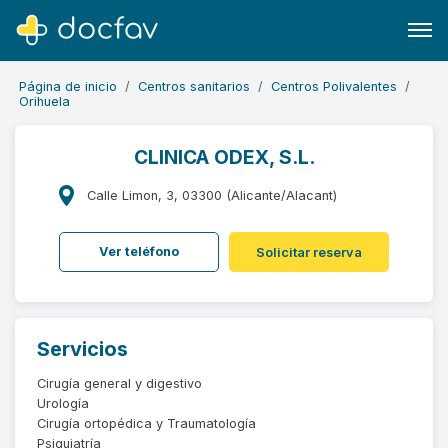
Página de inicio
Centros sanitarios
Centros Polivalentes
Orihuela
CLINICA ODEX, S.L.
Buscar
Calle Limon, 3, 03300 (Alicante/Alacant)
Software para clínicas
Ver teléfono
Solicitar reserva
Soporte
¿Eres un doctor?
Servicios
Cirugía general y digestivo
Urología
Cirugía ortopédica y Traumatología
Psiquiatría