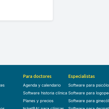
Para doctores
Especialistas
tes
Agenda y calendario
Software para psicól
Software historia clínica
Software para logope
Planes y precios
Software para ginecó
cos
ticketBAI para clínicas
Software para dermat