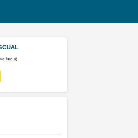
ASCUAL
València)