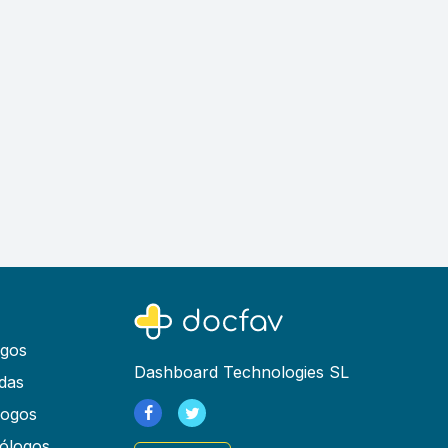
ogos
Dashboard Technologies SL
das
logos
ólogos