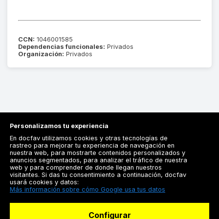
CCN:
1046001585
Dependencias funcionales:
Privados
Organización:
Privados
Personalizamos tu experiencia
En docfav utilizamos cookies y otras tecnologías de
rastreo para mejorar tu experiencia de navegación en
nuestra web, para mostrarte contenidos personalizados y
anuncios segmentados, para analizar el tráfico de nuestra
Registrarse
web y para comprender de donde llegan nuestros
visitantes. Si das tu consentimiento a continuación, docfav
Docfav
usará cookies y datos:
Más información sobre cómo Google usa tus datos
Recursos
Configurar
Para doctores