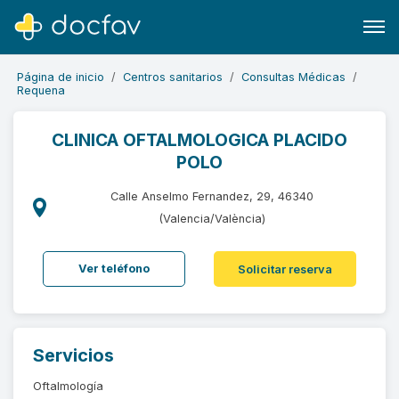
Página de inicio
Centros sanitarios
Consultas Médicas
Requena
CLINICA OFTALMOLOGICA PLACIDO
POLO
Buscar
Software para clínicas
Calle Anselmo Fernandez, 29, 46340
(Valencia/València)
Soporte
¿Eres un doctor?
Ver teléfono
Solicitar reserva
Servicios
Oftalmología