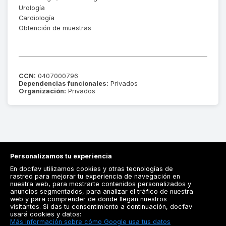
Urología
Cardiología
Obtención de muestras
CCN:
0407000796
Dependencias funcionales:
Privados
Organización:
Privados
Personalizamos tu experiencia
En docfav utilizamos cookies y otras tecnologías de
rastreo para mejorar tu experiencia de navegación en
nuestra web, para mostrarte contenidos personalizados y
anuncios segmentados, para analizar el tráfico de nuestra
Registrarse
web y para comprender de donde llegan nuestros
visitantes. Si das tu consentimiento a continuación, docfav
Docfav
usará cookies y datos:
Más información sobre cómo Google usa tus datos