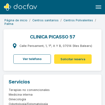
Página de inicio
Centros sanitarios
Centros Polivalentes
Palma
CLINICA PICASSO 57
Buscar
Calle Pensament, 1, 1º, A Y B, 07014 (Illes Balears)
Software para clínicas
Ver teléfono
Solicitar reserva
Soporte
¿Eres un doctor?
Servicios
Terapias no convencionales
Medicina interna
Ginecología
Odontología/Estomatología