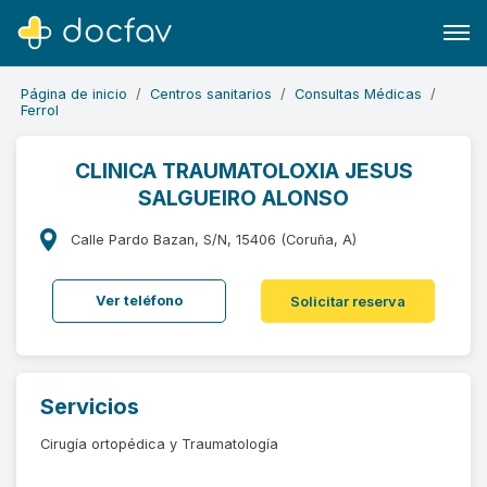
Página de inicio
Centros sanitarios
Consultas Médicas
Ferrol
CLINICA TRAUMATOLOXIA JESUS
SALGUEIRO ALONSO
Buscar
Software para clínicas
Calle Pardo Bazan, S/N, 15406 (Coruña, A)
Soporte
Ver teléfono
Solicitar reserva
¿Eres un doctor?
Servicios
Cirugía ortopédica y Traumatología