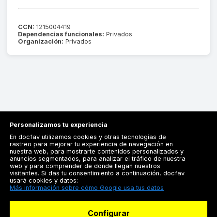
CCN:
1215004419
Dependencias funcionales:
Privados
Organización:
Privados
Personalizamos tu experiencia
En docfav utilizamos cookies y otras tecnologías de
rastreo para mejorar tu experiencia de navegación en
nuestra web, para mostrarte contenidos personalizados y
anuncios segmentados, para analizar el tráfico de nuestra
Registrarse
web y para comprender de donde llegan nuestros
visitantes. Si das tu consentimiento a continuación, docfav
Docfav
usará cookies y datos:
Más información sobre cómo Google usa tus datos
Recursos
Configurar
Para doctores