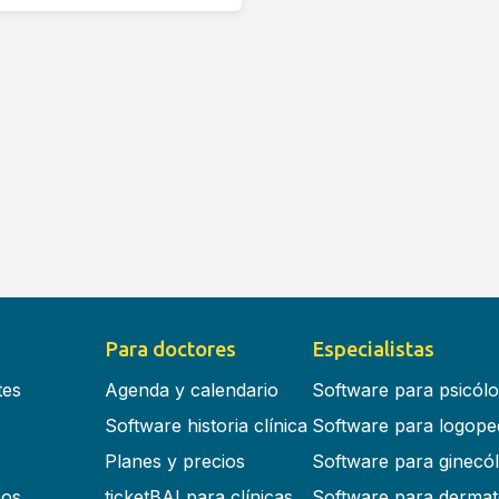
Para doctores
Especialistas
tes
Agenda y calendario
Software para psicól
Software historia clínica
Software para logope
Planes y precios
Software para ginecó
cos
ticketBAI para clínicas
Software para dermat