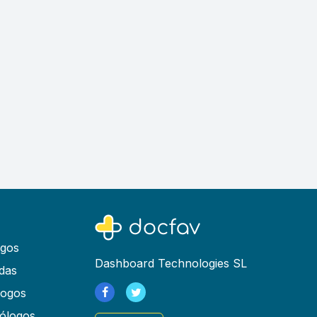
ogos
Dashboard Technologies SL
das
logos
ólogos