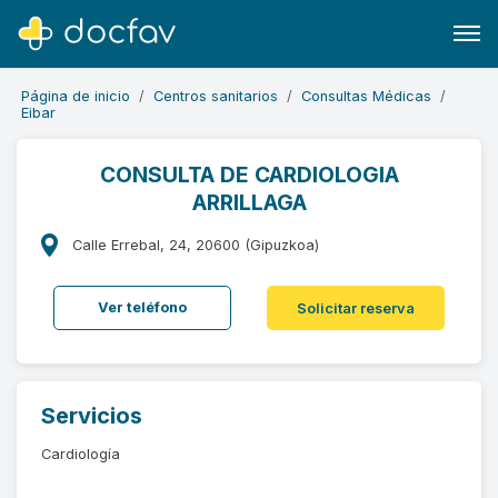
Página de inicio
Centros sanitarios
Consultas Médicas
Eibar
CONSULTA DE CARDIOLOGIA
ARRILLAGA
Buscar
Software para clínicas
Calle Errebal, 24, 20600 (Gipuzkoa)
Soporte
Ver teléfono
Solicitar reserva
¿Eres un doctor?
Servicios
Cardiología