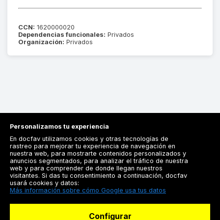
CCN:
1620000020
Dependencias funcionales:
Privados
Organización:
Privados
Personalizamos tu experiencia
En docfav utilizamos cookies y otras tecnologías de
rastreo para mejorar tu experiencia de navegación en
nuestra web, para mostrarte contenidos personalizados y
anuncios segmentados, para analizar el tráfico de nuestra
Registrarse
web y para comprender de donde llegan nuestros
visitantes. Si das tu consentimiento a continuación, docfav
Docfav
usará cookies y datos:
Más información sobre cómo Google usa tus datos
Recursos
Configurar
Para doctores