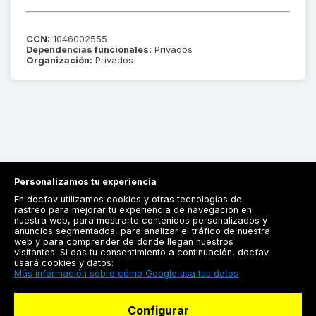
CCN:
1046002555
Dependencias funcionales:
Privados
Organización:
Privados
Personalizamos tu experiencia
En docfav utilizamos cookies y otras tecnologías de
rastreo para mejorar tu experiencia de navegación en
nuestra web, para mostrarte contenidos personalizados y
anuncios segmentados, para analizar el tráfico de nuestra
Registrarse
web y para comprender de donde llegan nuestros
visitantes. Si das tu consentimiento a continuación, docfav
Docfav
usará cookies y datos:
Más información sobre cómo Google usa tus datos
Recursos
Configurar
Para doctores