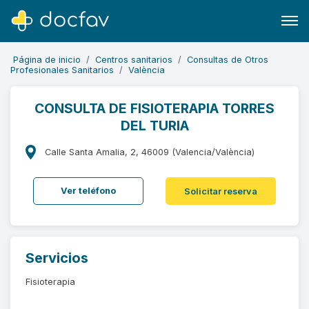
Página de inicio
Centros sanitarios
Consultas de Otros
Profesionales Sanitarios
València
CONSULTA DE FISIOTERAPIA TORRES
DEL TURIA
Buscar
Software para clínicas
Calle Santa Amalia, 2, 46009 (Valencia/València)
Soporte
Ver teléfono
Solicitar reserva
¿Eres un doctor?
Servicios
Fisioterapia