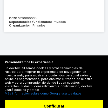
CCN:
1620000065
Dependencias funcionales:
Privados
Organización:
Privados
Personalizamos tu experiencia
En docfav utilizamos cookies y otras tecnologías de
rastreo para mejorar tu experiencia de navegación en
nuestra web, para mostrarte contenidos personalizados y
anuncios segmentados, para analizar el tráfico de nuestra
Registrarse
web y para comprender de donde llegan nuestros
visitantes. Si das tu consentimiento a continuación, docfav
Docfav
usará cookies y datos:
Más información sobre cómo Google usa tus datos
Recursos
Configurar
Para doctores