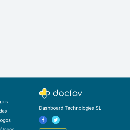
ogos
Dashboard Technologies SL
das
logos
ólogos