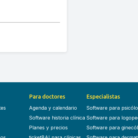
Para doctores
Especialistas
tes
Agenda y calendario
Software para psicól
Software historia clínica
Software para logope
Planes y precios
Software para ginecó
cos
ticketBAI para clínicas
Software para dermat